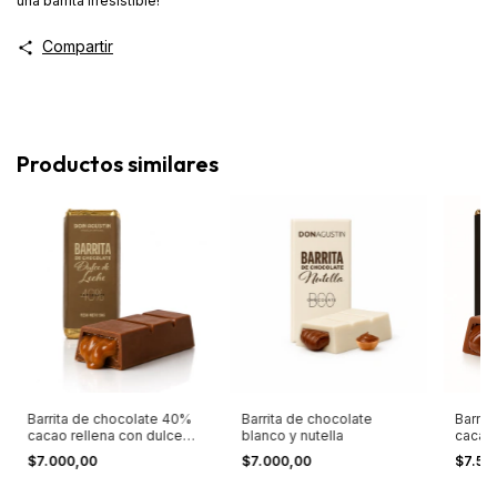
una barrita irresistible!
Compartir
Productos similares
Barrita de chocolate 40%
Barrita de chocolate
Barrit
cacao rellena con dulce
blanco y nutella
cacao 
de leche
$7.000,00
$7.000,00
$7.50